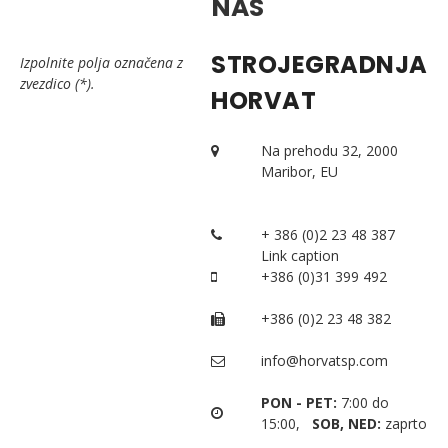
NAS
STROJEGRADNJA
Izpolnite polja označena z
zvezdico (*).
HORVAT
Na prehodu 32, 2000
Maribor, EU
+ 386 (0)2 23 48 387
Link caption
+386 (0)31 399 492
+386 (0)2 23 48 382
info@horvatsp.com
PON - PET:
7:00 do
15:00,
SOB, NED:
zaprto