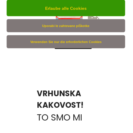
Erlaube alle Cookies
Uporabi le zahtevane piškotke
Mehr info
Verwenden Sie nur die erforderlichen Cookies
VRHUNSKA
KAKOVOST!
TO SMO MI