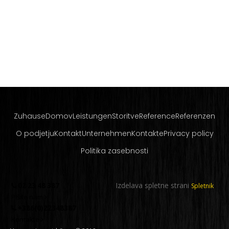
Zuhause
Domov
Leistungen
Storitve
Reference
Referenzen
O podjetju
Kontakt
Unternehmen
Kontakte
Privacy policy
Politika zasebnosti
Izdelava spletne strani
02 23 48 387
Spletnik
Pišite nam
+386(0)22348387
Kontakte