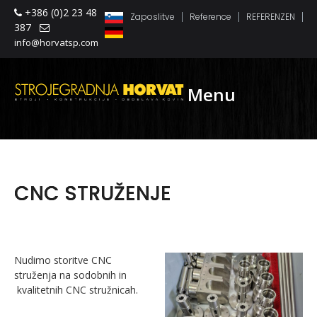
+386 (0)2 23 48
Zaposlitve
Reference
REFERENZEN
387
info@horvatsp.com
Menu
CNC STRUŽENJE
Nudimo storitve CNC
struženja na sodobnih in
kvalitetnih CNC stružnicah.