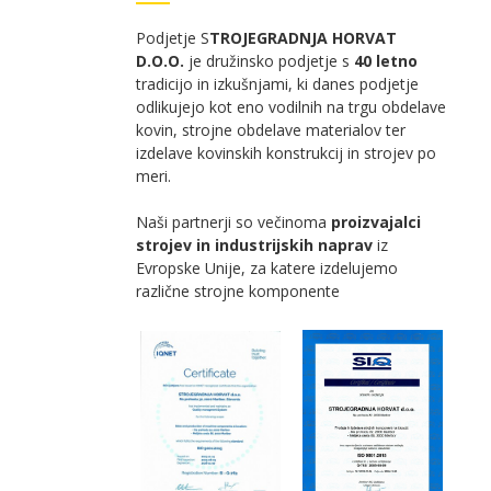
Podjetje S
TROJEGRADNJA HORVAT
D.O.O.
je družinsko podjetje s
40
letno
tradicijo in izkušnjami, ki danes podjetje
odlikujejo kot eno vodilnih na trgu obdelave
kovin, strojne obdelave materialov ter
izdelave kovinskih konstrukcij in strojev po
meri.
Naši partnerji so večinoma
proizvajalci
strojev in industrijskih naprav
iz
Evropske Unije, za katere izdelujemo
različne strojne komponente