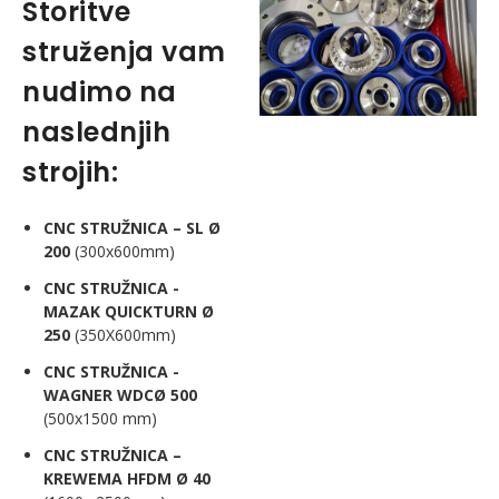
Storitve
struženja vam
nudimo na
naslednjih
strojih:
CNC STRUŽNICA – SL Ø
200
(300x600mm)
CNC STRUŽNICA -
MAZAK QUICKTURN Ø
250
(350X600mm)
CNC STRUŽNICA -
WAGNER WDCØ 500
(500x1500 mm)
CNC STRUŽNICA –
KREWEMA HFDM Ø 40